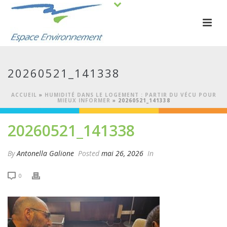
20260521_141338
ACCUEIL
»
HUMIDITÉ DANS LE LOGEMENT : PARTIR DU VÉCU POUR
MIEUX INFORMER
»
20260521_141338
20260521_141338
By
Antonella Galione
Posted
mai 26, 2026
In
0