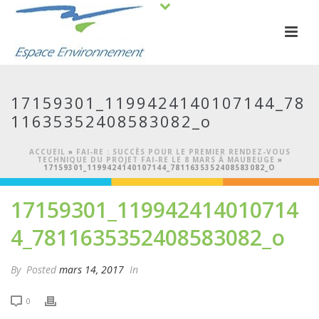
17159301_1199424140107144_78
11635352408583082_o
ACCUEIL
»
FAI-RE : SUCCÈS POUR LE PREMIER RENDEZ-VOUS
TECHNIQUE DU PROJET FAI-RE LE 8 MARS À MAUBEUGE
»
17159301_1199424140107144_7811635352408583082_O
17159301_119942414010714
4_7811635352408583082_o
By
Posted
mars 14, 2017
In
0