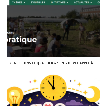
« INSPIRONS LE QUARTIER » : UN NOUVEL APPEL À PROJETS EST LANCÉ !