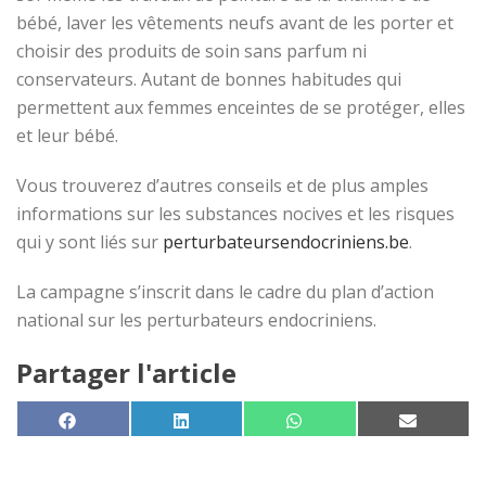
bébé, laver les vêtements neufs avant de les porter et
choisir des produits de soin sans parfum ni
conservateurs. Autant de bonnes habitudes qui
permettent aux femmes enceintes de se protéger, elles
et leur bébé.
Vous trouverez d’autres conseils et de plus amples
informations sur les substances nocives et les risques
qui y sont liés sur
perturbateursendocriniens.be
.
La campagne s’inscrit dans le cadre du plan d’action
national sur les perturbateurs endocriniens.
Partager l'article
SHARE ON
SHARE ON
SHARE ON
SHARE 
FACEBOOK
LINKEDIN
WHATSAPP
EMAIL