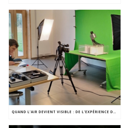
QUAND L’AIR DEVIENT VISIBLE : DE L’EXPÉRIENCE DE TERRAIN À UN OUTIL PÉDAGOGIQUE