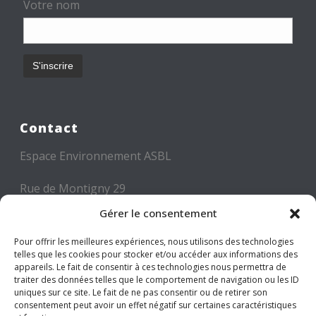
Votre nom
Contact
Espace Environnement ASBL
Rue de Montigny 29
6000 CHARLEROI
Gérer le consentement
Tél: +32 71 300 300
Pour offrir les meilleures expériences, nous utilisons des technologies
telles que les cookies pour stocker et/ou accéder aux informations des
Mail: info@espace-environnement.be
appareils. Le fait de consentir à ces technologies nous permettra de
traiter des données telles que le comportement de navigation ou les ID
TVA BE 0416.116.340
uniques sur ce site. Le fait de ne pas consentir ou de retirer son
consentement peut avoir un effet négatif sur certaines caractéristiques