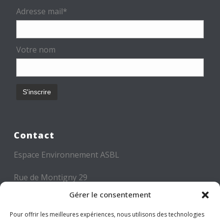
Adresse mail*
Votre nom
Contact
Espace Environnement ASBL
Rue de Montigny 29
6000 CHARLEROI
Gérer le consentement
Tél: +32 71 300 300
Pour offrir les meilleures expériences, nous utilisons des technologies