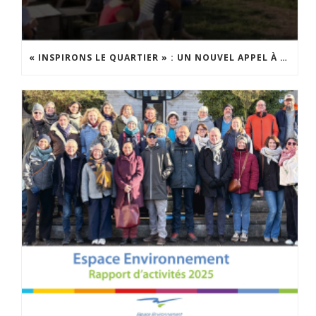
« INSPIRONS LE QUARTIER » : UN NOUVEL APPEL À PROJETS EST LANCÉ !