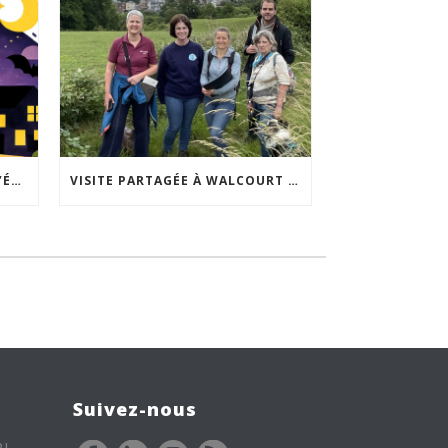
ACCEPTABILITÉ SOCIALE DE L’ÉCLAIRAGE NOCTURNE : LE REPLAY EST DISPONIBLE
VISITE PARTAGÉE À WALCOURT : UNE DÉMARCHE PARTICIPATIVE ANIMÉE PAR ESPACE ENVIRONNEMENT
Suivez-nous