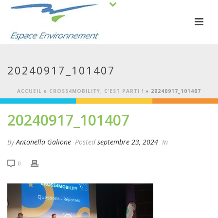
20240917_101407
ACCUEIL
»
CROSS4MOBILITY, C’EST PARTI !
»
20240917_101407
20240917_101407
By
Antonella Galione
Posted
septembre 23, 2024
In
0