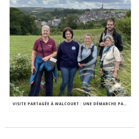
VISITE PARTAGÉE À WALCOURT : UNE DÉMARCHE PARTICIPATIVE ANIMÉE PAR ESPACE ENVIRONNEMENT