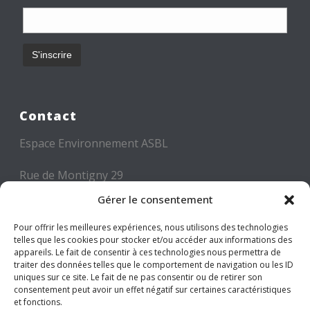
Contact
Espace Environnement ASBL
Rue de Montigny 29
6000 CHARLEROI
Gérer le consentement
Tél: +32 71 300 300
Pour offrir les meilleures expériences, nous utilisons des technologies
telles que les cookies pour stocker et/ou accéder aux informations des
Mail: info@espace-environnement.be
appareils. Le fait de consentir à ces technologies nous permettra de
traiter des données telles que le comportement de navigation ou les ID
TVA BE 0416.116.340
uniques sur ce site. Le fait de ne pas consentir ou de retirer son
consentement peut avoir un effet négatif sur certaines caractéristiques
et fonctions.