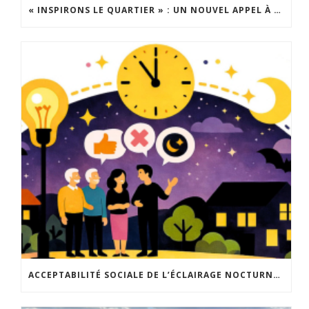
« INSPIRONS LE QUARTIER » : UN NOUVEL APPEL À PROJETS EST LANCÉ !
ACCEPTABILITÉ SOCIALE DE L’ÉCLAIRAGE NOCTURNE : LE REPLAY EST DISPONIBLE