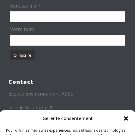
Adresse mail*
Votre nom
Contact
Espace Environnement ASBL
Rue de Montigny 29
6000 CHARLEROI
Gérer le consentement
Tél: +32 71 300 300
Pour offrir les meilleures expériences, nous utilisons des technologies