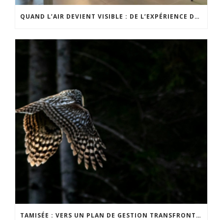
QUAND L’AIR DEVIENT VISIBLE : DE L’EXPÉRIENCE DE TERRAIN À UN OUTIL PÉDAGOGIQUE
TAMISÉE : VERS UN PLAN DE GESTION TRANSFRONTALIER DE LA NUIT