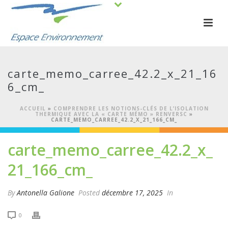
carte_memo_carree_42.2_x_21_16
6_cm_
ACCUEIL
»
COMPRENDRE LES NOTIONS-CLÉS DE L’ISOLATION
THERMIQUE AVEC LA « CARTE MÉMO » RENVERSC
»
CARTE_MEMO_CARREE_42.2_X_21_166_CM_
carte_memo_carree_42.2_x_
21_166_cm_
By
Antonella Galione
Posted
décembre 17, 2025
In
0