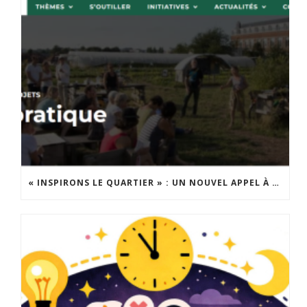
« INSPIRONS LE QUARTIER » : UN NOUVEL APPEL À PROJETS EST LANCÉ !