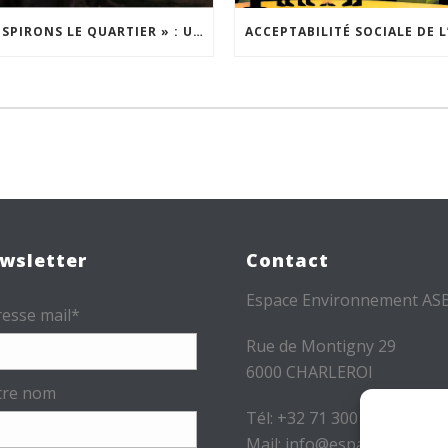
« INSPIRONS LE QUARTIER » : UN NOUVEL APPEL À PROJETS EST LANCÉ !
wsletter
Contact
Espace Environnement AS
esse mail*
Rue de Montigny 29
6000 CHARLEROI
tre nom
Tél: +32 71 300 300
Mail: info@espace-