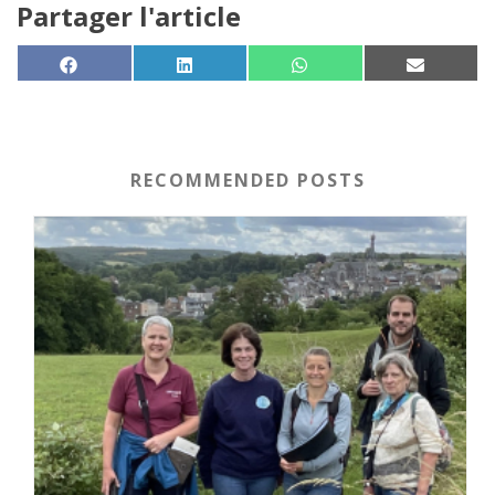
Partager l'article
SHARE ON
SHARE ON
SHARE ON
SHARE 
FACEBOOK
LINKEDIN
WHATSAPP
EMAIL
RECOMMENDED POSTS