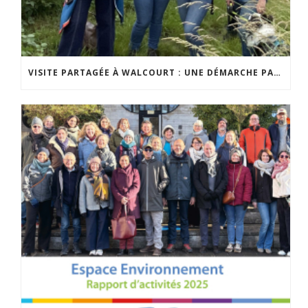
VISITE PARTAGÉE À WALCOURT : UNE DÉMARCHE PARTICIPATIVE ANIMÉE PAR ESPACE ENVIRONNEMENT