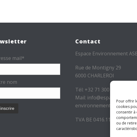
wsletter
Contact
Espace Environnement AS
esse mail*
Rue de Montigny 29
6000 CHARLEROI
tre nom
Tél: +32 71 300 300
Mail: info@espace-
Pour offrir 
environnement.be
cookies pou
consentir à
comportement
TVA BE 0416.116.340
ou de retire
caractéristi