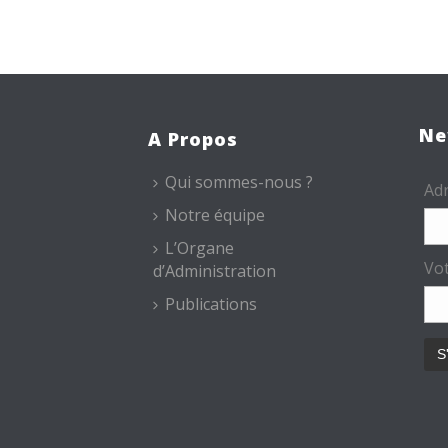
Ne
A Propos
Qui sommes-nous ?
Adr
Notre équipe
L’Organe
Vo
d’Administration
Publications