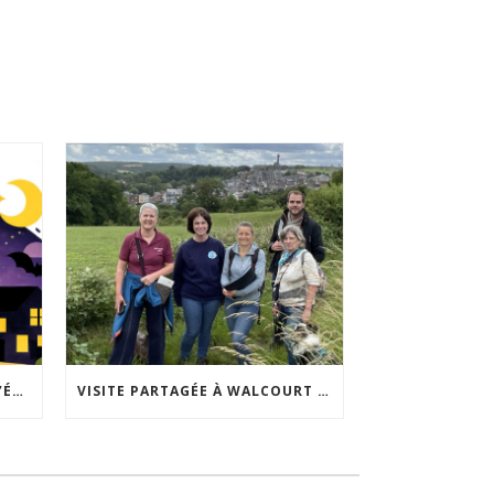
ACCEPTABILITÉ SOCIALE DE L’ÉCLAIRAGE NOCTURNE : LE REPLAY EST DISPONIBLE
VISITE PARTAGÉE À WALCOURT : UNE DÉMARCHE PARTICIPATIVE ANIMÉE PAR ESPACE ENVIRONNEMENT