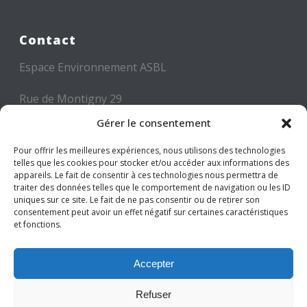
Contact
Espace Environnement ASBL
Rue de Montigny 29
6000 CHARLEROI
Gérer le consentement
Tél: +32 71 300 300
Pour offrir les meilleures expériences, nous utilisons des technologies
telles que les cookies pour stocker et/ou accéder aux informations des
Mail: info@espace-environnement.be
appareils. Le fait de consentir à ces technologies nous permettra de
traiter des données telles que le comportement de navigation ou les ID
TVA BE 0416.116.340
uniques sur ce site. Le fait de ne pas consentir ou de retirer son
consentement peut avoir un effet négatif sur certaines caractéristiques
et fonctions.
Suivez-nous
Accepter
Refuser