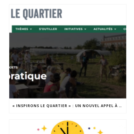
« INSPIRONS LE QUARTIER » : UN NOUVEL APPEL À PROJETS EST LANCÉ !