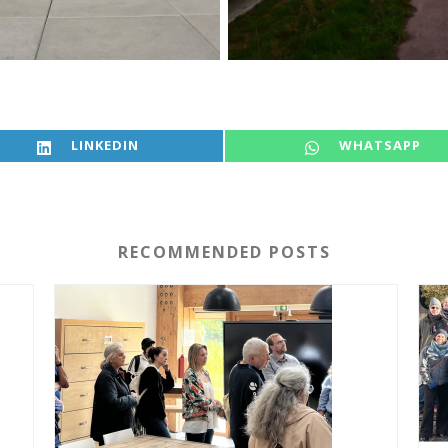
SHARE ON
SHARE ON
LINKEDIN
WHATSAPP
RECOMMENDED POSTS