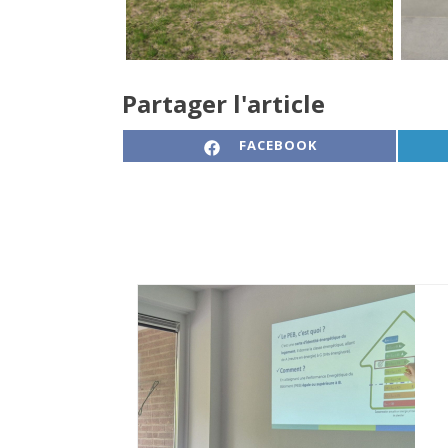
Partager l'article
SHARE ON
FACEBOOK