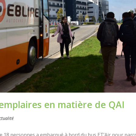
xemplaires en matière de QAI
ctualité
de 18 personnes a embarqué à bord du bus ET’Air pour parco