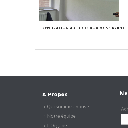
Ne
A Propos
Qui sommes-nous ?
Adr
Notre équipe
L’Organe