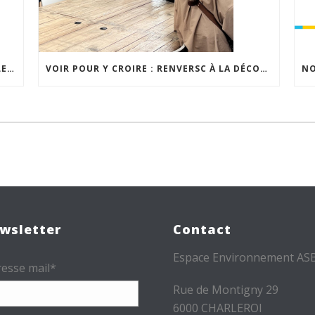
RÉNOVATION AU LOGIS DOUROIS : AVANT LE CHANTIER, LE DIALOGUE AVEC LES HABITANTS
VOIR POUR Y CROIRE : RENVERSC À LA DÉCOUVERTE DE RÉALISATIONS INSPIRANTES
wsletter
Contact
Espace Environnement AS
esse mail*
Rue de Montigny 29
6000 CHARLEROI