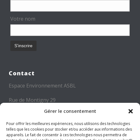
Votre nom
Contact
Espace Environnement ASBL
Rue de Montigny 29
6000 CHARLEROI
Gérer le consentement
Tél: +32 71 300 300
Pour offrir les meilleures expériences, nous utilisons des technologies
telles que les cookies pour stocker et/ou accéder aux informations des
Mail: info@espace-environnement.be
appareils. Le fait de consentir à ces technologies nous permettra de