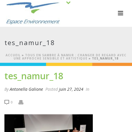
tes_namur_18
ACCUEIL
»
TOUS EN SAMBRE À NAMUR : CHANGER DE REGARD AVEC
UNE APPROCHE SENSIBLE ET ARTISTIQUE
»
TES_NAMUR_18
tes_namur_18
By
Antonella Galione
Posted
juin 27, 2024
In
0