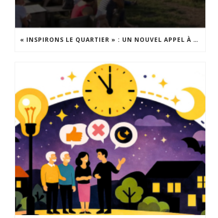
« INSPIRONS LE QUARTIER » : UN NOUVEL APPEL À PROJETS EST LANCÉ !