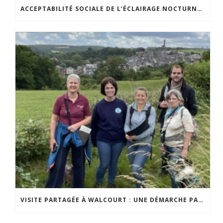
ACCEPTABILITÉ SOCIALE DE L’ÉCLAIRAGE NOCTURNE : LE REPLAY EST DISPONIBLE
VISITE PARTAGÉE À WALCOURT : UNE DÉMARCHE PARTICIPATIVE ANIMÉE PAR ESPACE ENVIRONNEMENT