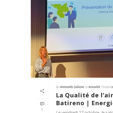
By
Antonella Galione
In
Actualité
Posted
o
La Qualité de l’ai
Batireno | Energi
0
Le vendredi 17 octobre, le sal