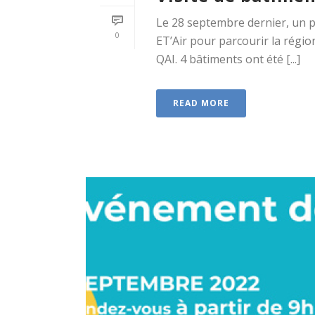
Le 28 septembre dernier, un 
0
ET’Air pour parcourir la régi
QAI. 4 bâtiments ont été [...]
READ MORE