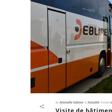
By
Antonella Galione
In
Actualité
Posted
o
Visite de bâtime