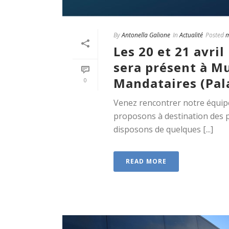
By
Antonella Galione
In
Actualité
Posted
m
Les 20 et 21 avri
sera présent à Mu
Mandataires (Pala
0
Venez rencontrer notre équipe
proposons à destination des po
disposons de quelques [...]
READ MORE