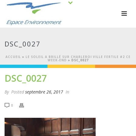
DSC_0027
ACCUEIL
»
LE SOLEIL A BRILLÉ SUR CHARLEROI VILLE FERTILE #2 CE
WEEK-END
»
DSC_0027
DSC_0027
By
Posted
septembre 26, 2017
In
0