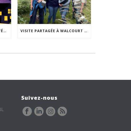
ACCEPTABILITÉ SOCIALE DE L’ÉCLAIRAGE NOCTURNE : LE REPLAY EST DISPONIBLE
VISITE PARTAGÉE À WALCOURT : UNE DÉMARCHE PARTICIPATIVE ANIMÉE PAR ESPACE ENVIRONNEMENT
Suivez-nous
BL