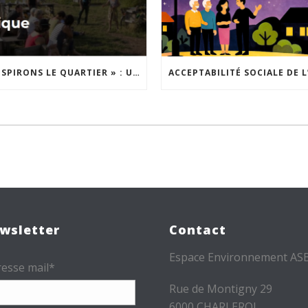
« INSPIRONS LE QUARTIER » : UN NOUVEL APPEL À PROJETS EST LANCÉ !
wsletter
Contact
Espace Environnement AS
esse mail*
Rue de Montigny 29
6000 CHARLEROI