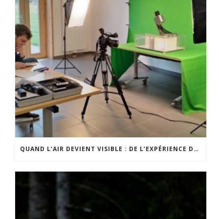
QUAND L’AIR DEVIENT VISIBLE : DE L’EXPÉRIENCE DE TERRAIN À UN OUTIL PÉDAGOGIQUE