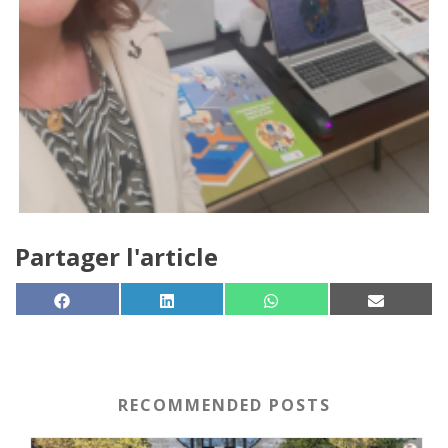
Partager l'article
SHARE ON
SHARE ON
SHARE ON
SHARE 
FACEBOOK
LINKEDIN
WHATSAPP
EMAIL
RECOMMENDED POSTS