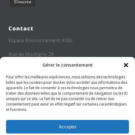
Contact
Espace Environnement ASBL
Rue de Montigny 29
6000 CHARLEROI
Gérer le consentement
Tél: +32 71 300 300
Pour offrir les meilleures expériences, nous utilisons des technologies
telles que les cookies pour stocker et/ou accéder aux informations des
Mail: info@espace-environnement.be
appareils. Le fait de consentir à ces technologies nous permettra de
traiter des données telles que le comportement de navigation ou les ID
TVA BE 0416.116.340
uniques sur ce site. Le fait de ne pas consentir ou de retirer son
consentement peut avoir un effet négatif sur certaines caractéristiques
et fonctions.
Suivez-nous
Accepter