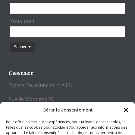
Votre nom
Contact
Espace Environnement ASBL
Rue de Montigny 29
6000 CHARLEROI
Gérer le consentement
Tél: +32 71 300 300
Pour offrir les meilleures expériences, nous utilisons des technologies
telles que les cookies pour stocker et/ou accéder aux informations des
Mail: info@espace-environnement.be
appareils. Le fait de consentir à ces technologies nous permettra de