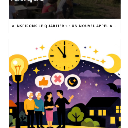
« INSPIRONS LE QUARTIER » : UN NOUVEL APPEL À PROJETS EST LANCÉ !