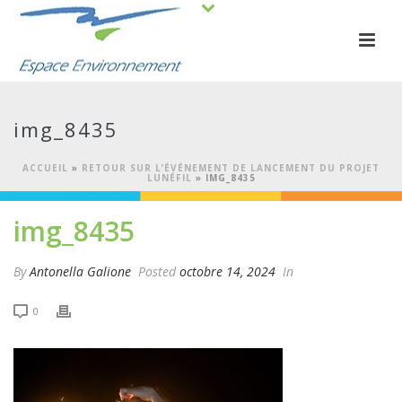
img_8435
ACCUEIL
»
RETOUR SUR L’ÉVÉNEMENT DE LANCEMENT DU PROJET
LUNÉFIL
»
IMG_8435
img_8435
By
Antonella Galione
Posted
octobre 14, 2024
In
0