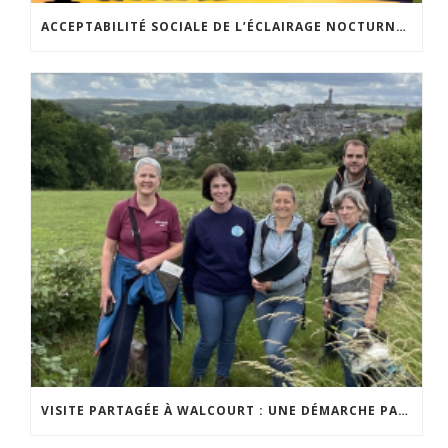
ACCEPTABILITÉ SOCIALE DE L’ÉCLAIRAGE NOCTURNE : LE REPLAY EST DISPONIBLE
VISITE PARTAGÉE À WALCOURT : UNE DÉMARCHE PARTICIPATIVE ANIMÉE PAR ESPACE ENVIRONNEMENT