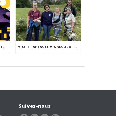
ACCEPTABILITÉ SOCIALE DE L’ÉCLAIRAGE NOCTURNE : LE REPLAY EST DISPONIBLE
VISITE PARTAGÉE À WALCOURT : UNE DÉMARCHE PARTICIPATIVE ANIMÉE PAR ESPACE ENVIRONNEMENT
Suivez-nous