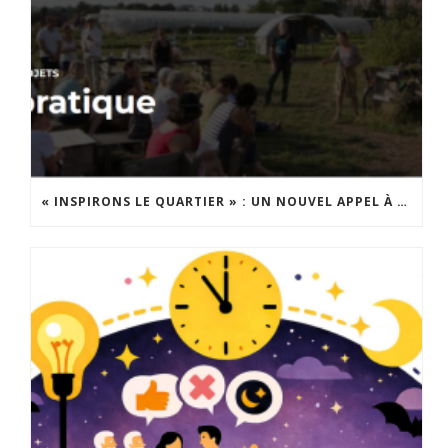
« INSPIRONS LE QUARTIER » : UN NOUVEL APPEL À PROJETS EST LANCÉ !