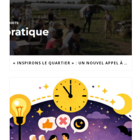
« INSPIRONS LE QUARTIER » : UN NOUVEL APPEL À PROJETS EST LANCÉ !