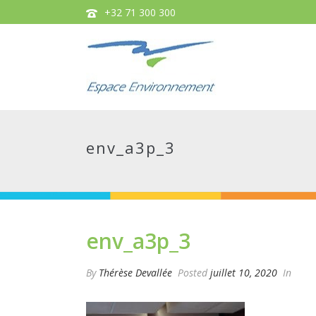
+32 71 300 300
env_a3p_3
env_a3p_3
By
Thérèse Devallée
Posted
juillet 10, 2020
In