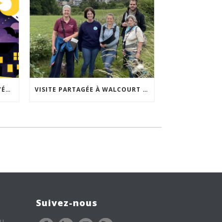
ACCEPTABILITÉ SOCIALE DE L’ÉCLAIRAGE NOCTURNE : LE REPLAY EST DISPONIBLE
VISITE PARTAGÉE À WALCOURT : UNE DÉMARCHE PARTICIPATIVE ANIMÉE PAR ESPACE ENVIRONNEMENT
Suivez-nous