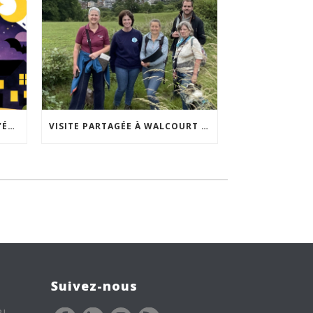
ACCEPTABILITÉ SOCIALE DE L’ÉCLAIRAGE NOCTURNE : LE REPLAY EST DISPONIBLE
VISITE PARTAGÉE À WALCOURT : UNE DÉMARCHE PARTICIPATIVE ANIMÉE PAR ESPACE ENVIRONNEMENT
Suivez-nous