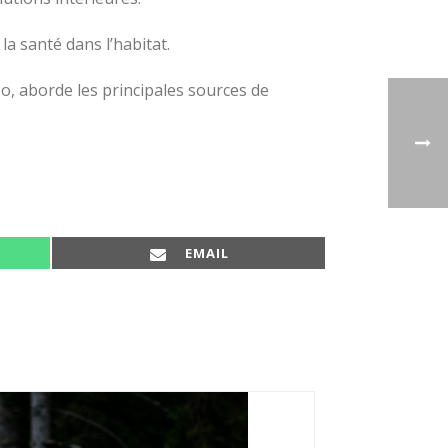
a santé dans l’habitat.
so, aborde les principales sources de
SHARE ON
EMAIL