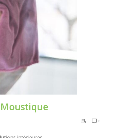
e Moustique
0
utions intérieures.