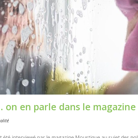
s… on en parle dans le magazin
alité
été interviewé par le magazine Moustique au sujet des poll