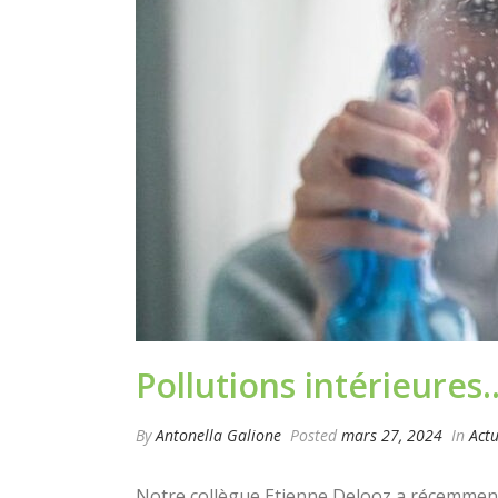
Pollutions intérieure
By
Antonella Galione
Posted
mars 27, 2024
In
Actu
Notre collègue Etienne Delooz a récemment 