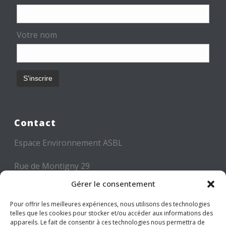
Votre nom
Contact
Espace Environnement ASBL
Rue de Montigny 29
6000 CHARLEROI
Gérer le consentement
Tél: +32 71 300 300
Pour offrir les meilleures expériences, nous utilisons des technologies
telles que les cookies pour stocker et/ou accéder aux informations des
Mail: info@espace-environnement.be
appareils. Le fait de consentir à ces technologies nous permettra de