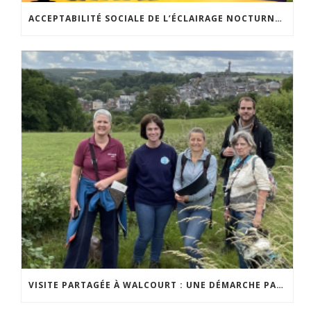
ACCEPTABILITÉ SOCIALE DE L’ÉCLAIRAGE NOCTURNE : LE REPLAY EST DISPONIBLE
VISITE PARTAGÉE À WALCOURT : UNE DÉMARCHE PARTICIPATIVE ANIMÉE PAR ESPACE ENVIRONNEMENT