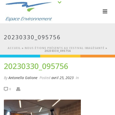
20230330_095756
ACCUEIL
»
NOUS ÉTIONS PRÉSENTS AU FESTIVAL IMAGÉSANTÉ
»
20230330_095756
20230330_095756
By
Antonella Galione
Posted
avril 25, 2023
In
0