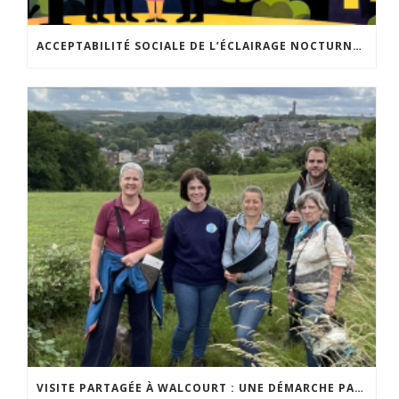
ACCEPTABILITÉ SOCIALE DE L’ÉCLAIRAGE NOCTURNE : LE REPLAY EST DISPONIBLE
VISITE PARTAGÉE À WALCOURT : UNE DÉMARCHE PARTICIPATIVE ANIMÉE PAR ESPACE ENVIRONNEMENT