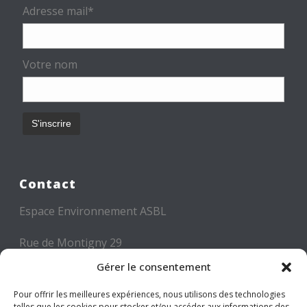
Adresse mail*
Votre nom
Contact
Espace Environnement ASBL
Rue de Montigny 29
6000 CHARLEROI
Gérer le consentement
Tél: +32 71 300 300
Pour offrir les meilleures expériences, nous utilisons des technologies
telles que les cookies pour stocker et/ou accéder aux informations des