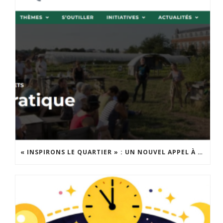
« INSPIRONS LE QUARTIER » : UN NOUVEL APPEL À PROJETS EST LANCÉ !