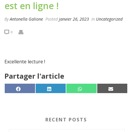
est en ligne !
By
Antonella Galione
Posted
janvier 26, 2023
In
Uncategorized
0
Excellente lecture !
Partager l'article
SHARE ON
SHARE ON
SHARE ON
SHARE 
FACEBOOK
LINKEDIN
WHATSAPP
EMAIL
RECENT POSTS