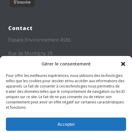
Contact
Espace Environnement ASBL
Rue de Montigny 29
6000 CHARLEROI
Gérer le consentement
Tél: +32 71 300 300
Pour offrir les meilleures expériences, nous utilisons des technologies
telles que les cookies pour stocker et/ou accéder aux informations des
Mail: info@espace-environnement.be
appareils. Le fait de consentir à ces technologies nous permettra de
traiter des données telles que le comportement de navigation ou les ID
TVA BE 0416.116.340
uniques sur ce site. Le fait de ne pas consentir ou de retirer son
consentement peut avoir un effet négatif sur certaines caractéristiques
et fonctions.
Suivez-nous
Accepter