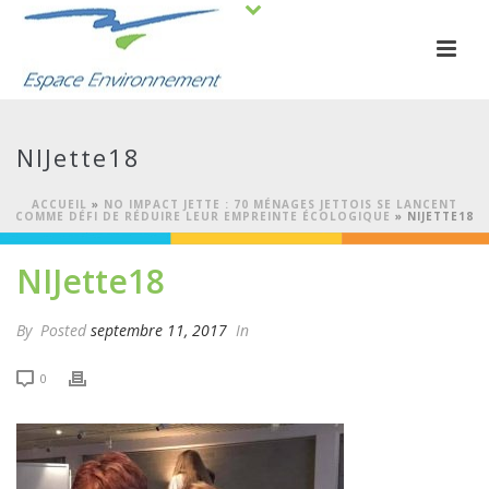
NIJette18
ACCUEIL
»
NO IMPACT JETTE : 70 MÉNAGES JETTOIS SE LANCENT
COMME DÉFI DE RÉDUIRE LEUR EMPREINTE ÉCOLOGIQUE
»
NIJETTE18
NIJette18
By
Posted
septembre 11, 2017
In
0