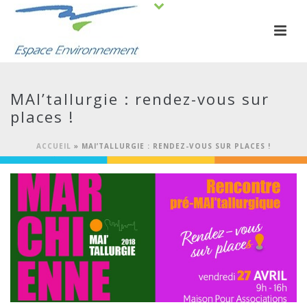
MAI’tallurgie : rendez-vous sur
places !
ACCUEIL
»
MAI’TALLURGIE : RENDEZ-VOUS SUR PLACES !