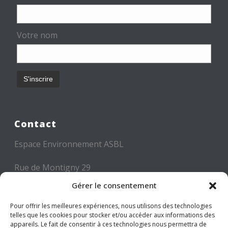
Votre nom
Contact
Espace Environnement ASBL
Rue de Montigny 29
6000 CHARLEROI
Gérer le consentement
Tél: +32 71 300 300
Pour offrir les meilleures expériences, nous utilisons des technologies
telles que les cookies pour stocker et/ou accéder aux informations des
Mail: info@espace-environnement.be
appareils. Le fait de consentir à ces technologies nous permettra de