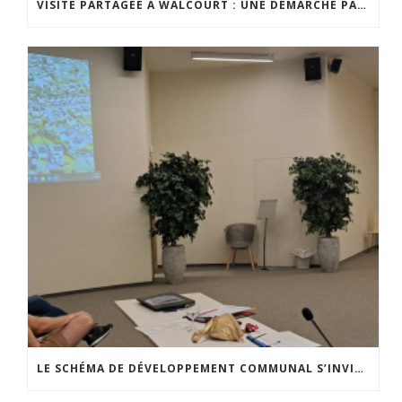
VISITE PARTAGÉE À WALCOURT : UNE DÉMARCHE PARTICIPATIVE ANIMÉE PAR ESPACE ENVIRONNEMENT
LE SCHÉMA DE DÉVELOPPEMENT COMMUNAL S’INVITE DANS LES CCATM DU HAINAUT