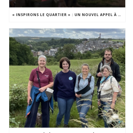
« INSPIRONS LE QUARTIER » : UN NOUVEL APPEL À PROJETS EST LANCÉ !