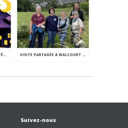
ACCEPTABILITÉ SOCIALE DE L’ÉCLAIRAGE NOCTURNE : LE REPLAY EST DISPONIBLE
VISITE PARTAGÉE À WALCOURT : UNE DÉMARCHE PARTICIPATIVE ANIMÉE PAR ESPACE ENVIRONNEMENT
Suivez-nous