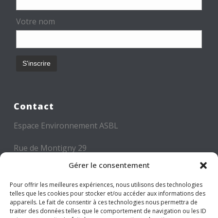
Votre nom
Contact
Espace Environnement ASBL
Rue de Montigny 29
6000 CHARLEROI
Gérer le consentement
Tél: +32 71 300 300
Pour offrir les meilleures expériences, nous utilisons des technologies
telles que les cookies pour stocker et/ou accéder aux informations des
Mail: info@espace-environnement.be
appareils. Le fait de consentir à ces technologies nous permettra de
traiter des données telles que le comportement de navigation ou les ID