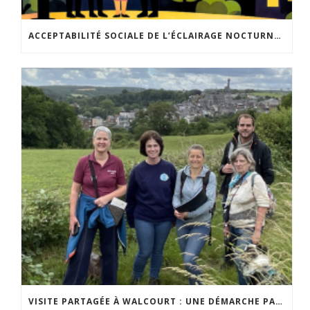
ACCEPTABILITÉ SOCIALE DE L’ÉCLAIRAGE NOCTURNE : LE REPLAY EST DISPONIBLE
VISITE PARTAGÉE À WALCOURT : UNE DÉMARCHE PARTICIPATIVE ANIMÉE PAR ESPACE ENVIRONNEMENT