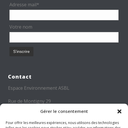
Adresse mail*
Votre nom
Contact
Espace Environnement ASBL
Rue de Montigny 29
6000 CHARLEROI
Gérer le consentement
Tél: +32 71 300 300
Pour offrir les meilleures expériences, nous utilisons des technologies
telles que les cookies pour stocker et/ou accéder aux informations des