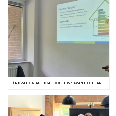
RÉNOVATION AU LOGIS DOUROIS : AVANT LE CHANTIER, LE DIALOGUE AVEC LES HABITANTS