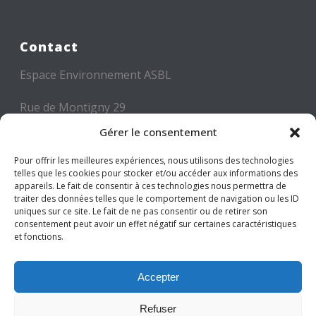
Contact
Espace Environnement ASBL
Rue de Montigny 29
6000 CHARLEROI
Gérer le consentement
Tél: +32 71 300 300
Pour offrir les meilleures expériences, nous utilisons des technologies
telles que les cookies pour stocker et/ou accéder aux informations des
Mail: info@espace-environnement.be
appareils. Le fait de consentir à ces technologies nous permettra de
traiter des données telles que le comportement de navigation ou les ID
TVA BE 0416.116.340
uniques sur ce site. Le fait de ne pas consentir ou de retirer son
consentement peut avoir un effet négatif sur certaines caractéristiques
et fonctions.
Suivez-nous
Accepter
Refuser