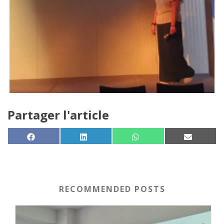
Partager l'article
SHARE ON
SHARE ON
SHARE ON
SHARE 
FACEBOOK
LINKEDIN
WHATSAPP
EMAIL
RECOMMENDED POSTS