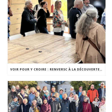
VOIR POUR Y CROIRE : RENVERSC À LA DÉCOUVERTE DE RÉALISATIONS INSPIRANTES