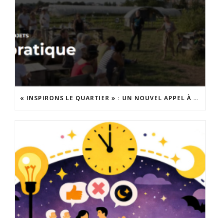
« INSPIRONS LE QUARTIER » : UN NOUVEL APPEL À PROJETS EST LANCÉ !