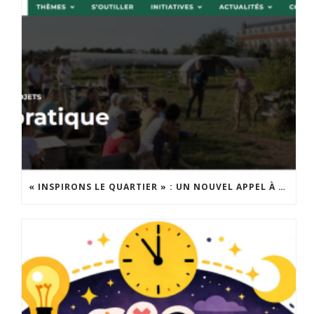
« INSPIRONS LE QUARTIER » : UN NOUVEL APPEL À PROJETS EST LANCÉ !