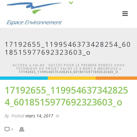
17192655_1199546373428254_60
18515977692323603_o
ACCUEIL
»
FAI-RE : SUCCÈS POUR LE PREMIER RENDEZ-VOUS
TECHNIQUE DU PROJET FAI-RE LE 8 MARS À MAUBEUGE
»
17192655_1199546373428254_6018515977692323603_O
17192655_119954637342825
4_6018515977692323603_o
By
Posted
mars 14, 2017
In
0