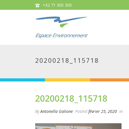
+32 71 300 300
20200218_115718
20200218_115718
By
Antonella Galione
Posted
février 25, 2020
In