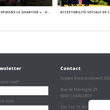
« INSPIRONS LE QUARTIER » : UN NOUVEL APPEL À PROJETS EST LANCÉ !
wsletter
Contact
Espace Environnement AS
esse mail*
Rue de Montigny 29
6000 CHARLEROI
tre nom
Tél: +32 71 300 300