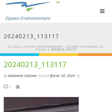
20240213_113117
ACCUEIL
»
ESPACE ENVIRONNEMENT : JOURNÉE D’ÉCHANGE CA-
ÉQUIPE
»
20240213_113117
20240213_113117
By
Antonella Galione
Posted
février 20, 2024
In
0