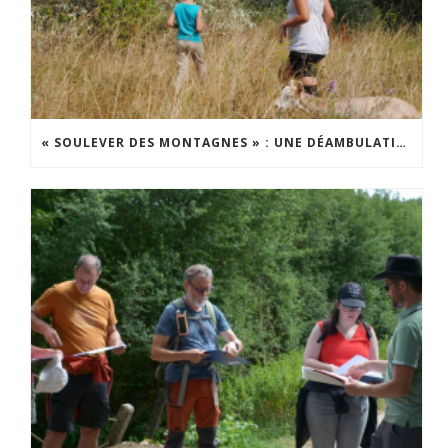
« SOULEVER DES MONTAGNES » : UNE DÉAMBULATION THÉÂTRALE SUR LES TERRILS DU BORINAGE ET D’AILLEURS