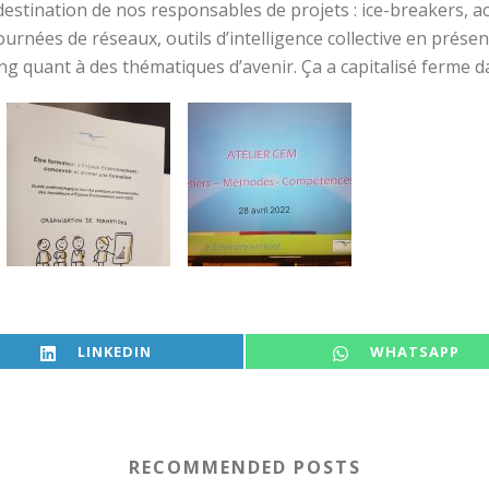
estination de nos responsables de projets : ice-breakers, 
nées de réseaux, outils d’intelligence collective en présenti
ting quant à des thématiques d’avenir. Ça a capitalisé ferme
SHARE ON
SHARE ON
LINKEDIN
WHATSAPP
RECOMMENDED POSTS