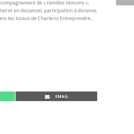
accompagnement de « familles-témoins »,
el et en distanciel, participation à distance,
 dans les locaux de Charleroi Entreprendre…
SHARE ON
EMAIL