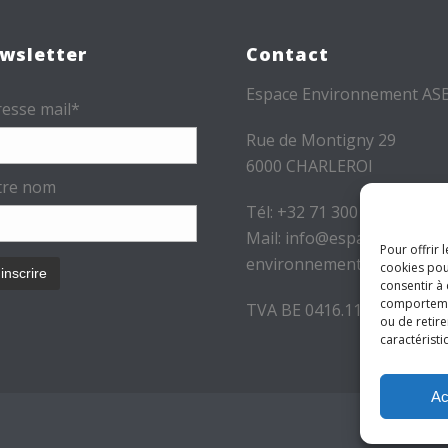
wsletter
Contact
Espace Environnement AS
esse mail*
Rue de Montigny 29
6000 CHARLEROI
tre nom
Tél: +32 71 300 300
Mail: info@espace-
Pour offrir 
environnement.be
cookies pou
consentir à
comportement
TVA BE 0416.116.340
ou de retire
caractéristi
Ac