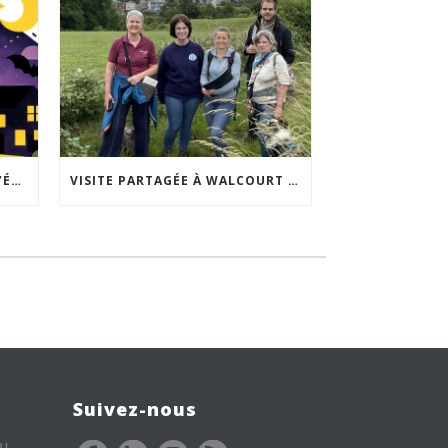
ACCEPTABILITÉ SOCIALE DE L’ÉCLAIRAGE NOCTURNE : LE REPLAY EST DISPONIBLE
VISITE PARTAGÉE À WALCOURT : UNE DÉMARCHE PARTICIPATIVE ANIMÉE PAR ESPACE ENVIRONNEMENT
Suivez-nous