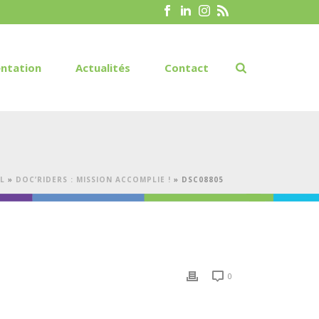
ntation
Actualités
Contact
L
»
DOC’RIDERS : MISSION ACCOMPLIE !
»
DSC08805
0