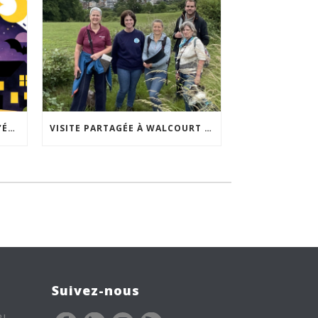
ACCEPTABILITÉ SOCIALE DE L’ÉCLAIRAGE NOCTURNE : LE REPLAY EST DISPONIBLE
VISITE PARTAGÉE À WALCOURT : UNE DÉMARCHE PARTICIPATIVE ANIMÉE PAR ESPACE ENVIRONNEMENT
Suivez-nous