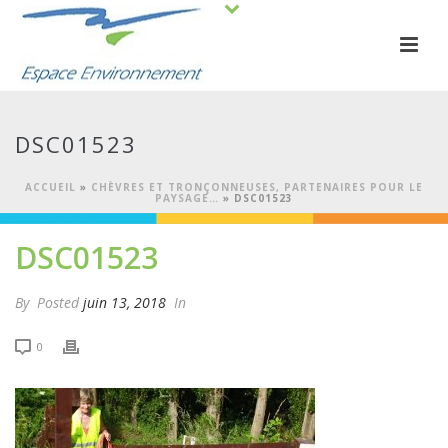
DSC01523
ACCUEIL
»
CHÈVRES ET TRONÇONNEUSES, PARTENAIRES POUR LE
PAYSAGE…
»
DSC01523
DSC01523
By
Posted
juin 13, 2018
In
0