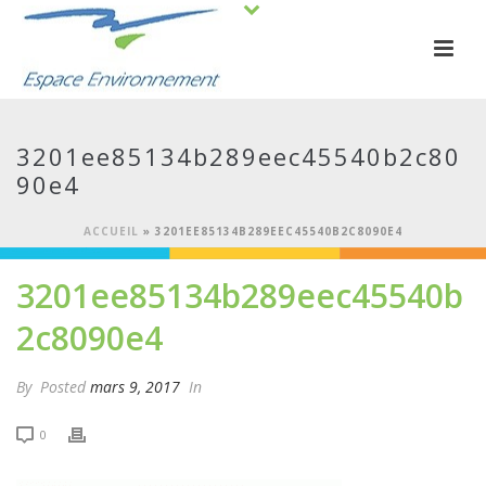
3201ee85134b289eec45540b2c80
90e4
ACCUEIL
»
3201EE85134B289EEC45540B2C8090E4
3201ee85134b289eec45540b
2c8090e4
By
Posted
mars 9, 2017
In
0