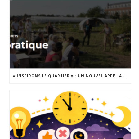
« INSPIRONS LE QUARTIER » : UN NOUVEL APPEL À PROJETS EST LANCÉ !