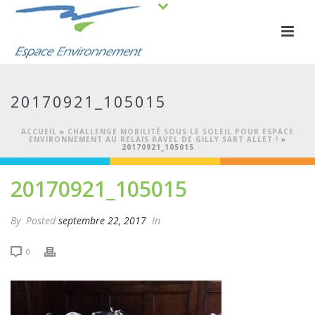
20170921_105015
ACCUEIL
»
CHALLENGE MOBILITÉ SOUS LE SOLEIL POUR ESPACE
ENVIRONNEMENT AU RELAIS RAVEL DE GILLY SART ALLET !
»
20170921_105015
20170921_105015
By
Posted
septembre 22, 2017
In
0