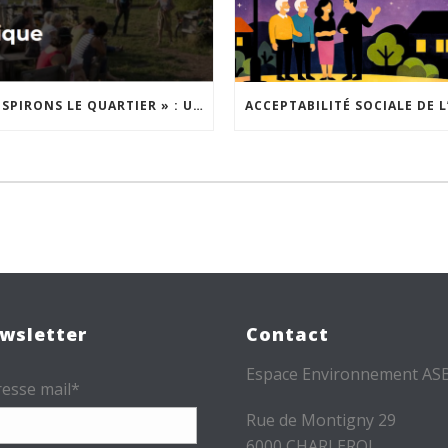
« INSPIRONS LE QUARTIER » : UN NOUVEL APPEL À PROJETS EST LANCÉ !
wsletter
Contact
Espace Environnement AS
esse mail*
Rue de Montigny 29
6000 CHARLEROI