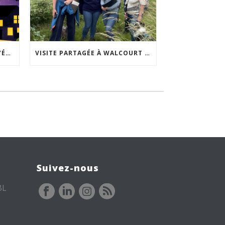
ACCEPTABILITÉ SOCIALE DE L’ÉCLAIRAGE NOCTURNE : LE REPLAY EST DISPONIBLE
VISITE PARTAGÉE À WALCOURT : UNE DÉMARCHE PARTICIPATIVE ANIMÉE PAR ESPACE ENVIRONNEMENT
Suivez-nous
BL