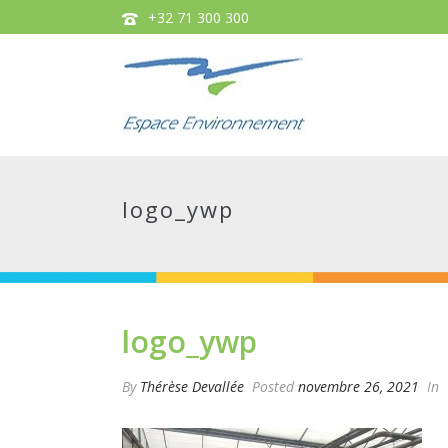
+32 71 300 300
logo_ywp
logo_ywp
By
Thérèse Devallée
Posted
novembre 26, 2021
In