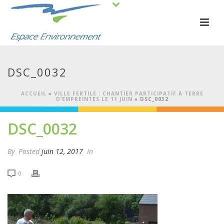
DSC_0032
ACCUEIL
»
VILLE FERTILE : CHANTIER PARTICIPATIF À TERRE
D’EMPREINTES LE 11 JUIN
»
DSC_0032
DSC_0032
By
Posted
juin 12, 2017
In
0