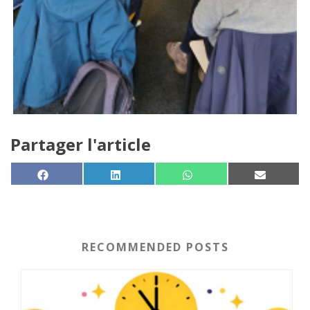
Partager l'article
SHARE ON
SHARE ON
SHARE ON
SHARE 
FACEBOOK
LINKEDIN
WHATSAPP
EMAIL
RECOMMENDED POSTS