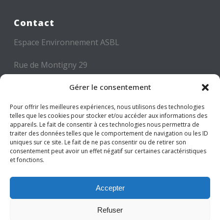
Contact
Espace Environnement ASBL
Rue de Montigny 29
6000 CHARLEROI
Gérer le consentement
Tél: +32 71 300 300
Pour offrir les meilleures expériences, nous utilisons des technologies
Mail: info@espace-environnement.be
telles que les cookies pour stocker et/ou accéder aux informations des
appareils. Le fait de consentir à ces technologies nous permettra de
traiter des données telles que le comportement de navigation ou les ID
TVA BE 0416.116.340
uniques sur ce site. Le fait de ne pas consentir ou de retirer son
consentement peut avoir un effet négatif sur certaines caractéristiques
et fonctions.
Suivez-nous
Accepter
Refuser