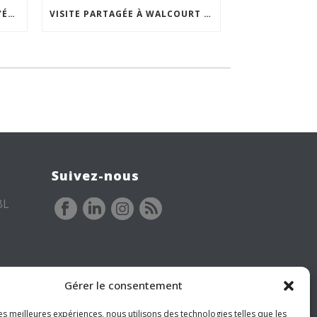
ACCEPTABILITÉ SOCIALE DE L’ÉCLAIRAGE NOCTURNE : LE REPLAY EST DISPONIBLE
VISITE PARTAGÉE À WALCOURT : UNE DÉMARCHE PARTICIPATIVE ANIMÉE PAR ESPACE ENVIRONNEMENT
Suivez-nous
BL
Gérer le consentement
les meilleures expériences, nous utilisons des technologies telles que les