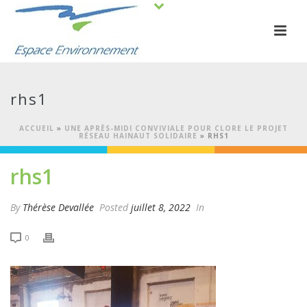
rhs1
ACCUEIL
»
UNE APRÈS-MIDI CONVIVIALE POUR CLORE LE PROJET
RÉSEAU HAINAUT SOLIDAIRE
»
RHS1
rhs1
By
Thérèse Devallée
Posted
juillet 8, 2022
In
0