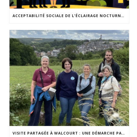
ACCEPTABILITÉ SOCIALE DE L’ÉCLAIRAGE NOCTURNE : LE REPLAY EST DISPONIBLE
VISITE PARTAGÉE À WALCOURT : UNE DÉMARCHE PARTICIPATIVE ANIMÉE PAR ESPACE ENVIRONNEMENT