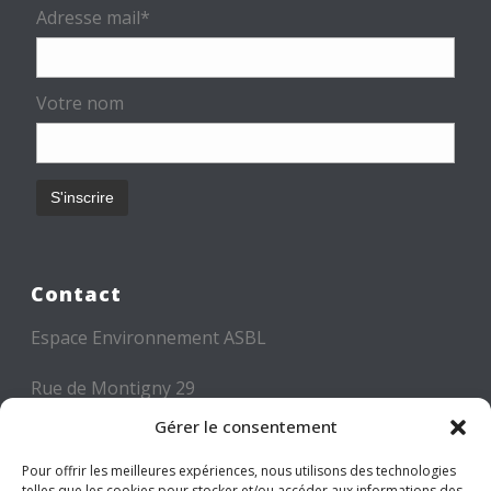
Adresse mail*
Votre nom
Contact
Espace Environnement ASBL
Rue de Montigny 29
6000 CHARLEROI
Gérer le consentement
Tél: +32 71 300 300
Pour offrir les meilleures expériences, nous utilisons des technologies
telles que les cookies pour stocker et/ou accéder aux informations des